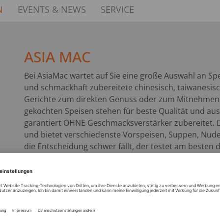
N
EVENTS & NEWS
SERVICE
ASIA MAC
Bei AsiaMac wartet auf Sie eine große Auswahl an Spe
und schmackhaft zubereitete chinesisch, taiwanesis
Gerichte zum direkten Genuss oder zum Mitnehmen. Di
gekochten Speisen stehen für beste Qualität und a
garantiert OHNE Geschmacksverstärker zubereitet. Die
und bietet verschiedenste Vorspeisen, Suppen, Nude
die Entscheidung schwer fällt, der testet am besten 
Variation aus drei verschiedenen Gerichten genießen
UG