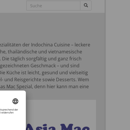
zialitäten der Indochina Cuisine – leckere
che, thailändische und vietnamesische
e täglich sorgfältig und ganz frisch
usgezeichneten Geschmack – und sind
 Küche ist leicht, gesund und vielseitig
l- und Reisgerichte sowie Desserts. Wem
das Mac Spezial, denn hier kann man eine
.